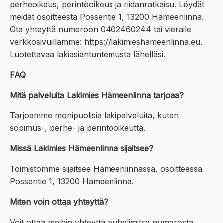
perheoikeus, perintöoikeus ja riidanratkaisu. Löydät
meidät osoitteesta Possentie 1, 13200 Hämeenlinna.
Ota yhteyttä numeroon 0402460244 tai vieraile
verkkosivuillamme: https://lakimieshameenlinna.eu.
Luotettavaa lakiasiantuntemusta lähelläsi.
FAQ
Mitä palveluita Lakimies Hämeenlinna tarjoaa?
Tarjoamme monipuolisia lakipalveluita, kuten
sopimus-, perhe- ja perintöoikeutta.
Missä Lakimies Hämeenlinna sijaitsee?
Toimistomme sijaitsee Hämeenlinnassa, osoitteessa
Possentie 1, 13200 Hämeenlinna.
Miten voin ottaa yhteyttä?
Voit ottaa meihin yhteyttä puhelimitse numerosta