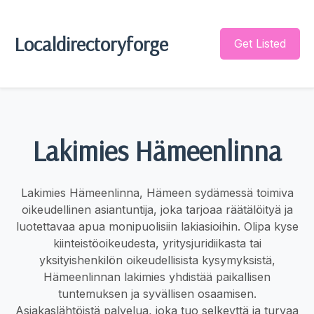
Localdirectoryforge
Get Listed
Lakimies Hämeenlinna
Lakimies Hämeenlinna, Hämeen sydämessä toimiva
oikeudellinen asiantuntija, joka tarjoaa räätälöityä ja
luotettavaa apua monipuolisiin lakiasioihin. Olipa kyse
kiinteistöoikeudesta, yritysjuridiikasta tai
yksityishenkilön oikeudellisista kysymyksistä,
Hämeenlinnan lakimies yhdistää paikallisen
tuntemuksen ja syvällisen osaamisen.
Asiakaslähtöistä palvelua, joka tuo selkeyttä ja turvaa