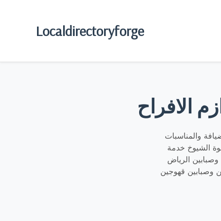
Localdirectoryforge
م الافراح
يافة والمناسبات
يق متميز بالمعرفة والخبرة صبابين قهوة نحن الأفضل في تقديم
وصبابين الرياض
 وصبابين قهوجين